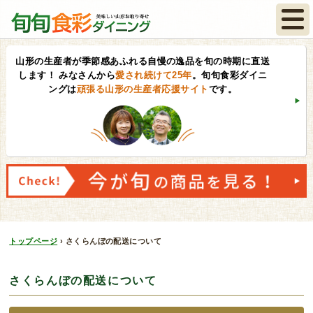
山形の生産者が季節感あふれる自慢の逸品を旬の時期に直送
します！
みなさんから
愛され続けて25年
。旬旬食彩ダイニ
ングは
頑張る山形の生産者応援サイト
です。
トップページ
›
さくらんぼの配送について
さくらんぼの配送について