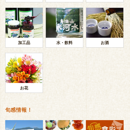
加工品
水・飲料
お酒
お花
旬感情報！