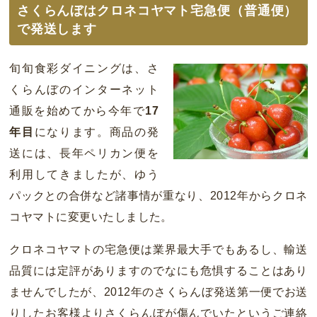
さくらんぼはクロネコヤマト宅急便（普通便）
で発送します
旬旬食彩ダイニングは、さ
くらんぼのインターネット
通販を始めてから今年で
17
年目
になります。商品の発
送には、長年ペリカン便を
利用してきましたが、ゆう
パックとの合併など諸事情が重なり、2012年からクロネ
コヤマトに変更いたしました。
クロネコヤマトの宅急便は業界最大手でもあるし、輸送
品質には定評がありますのでなにも危惧することはあり
ませんでしたが、2012年のさくらんぼ発送第一便でお送
りしたお客様よりさくらんぼが傷んでいたというご連絡