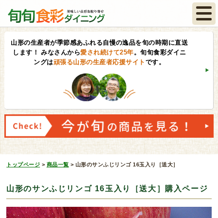
山形の生産者が季節感あふれる自慢の逸品を旬の時期に直送
します！
みなさんから
愛され続けて25年
。旬旬食彩ダイニ
ングは
頑張る山形の生産者応援サイト
です。
トップページ
>
商品一覧
>
山形のサンふじリンゴ 16玉入り［送大］
山形のサンふじリンゴ 16玉入り［送大］購入ページ