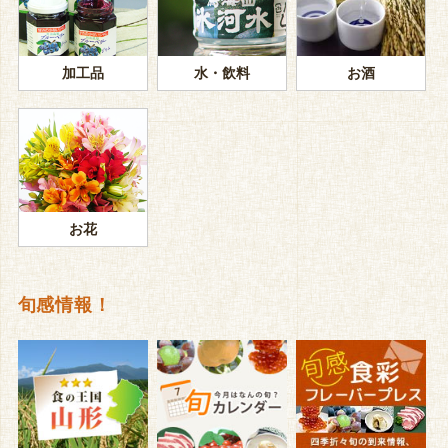
加工品
水・飲料
お酒
お花
旬感情報！