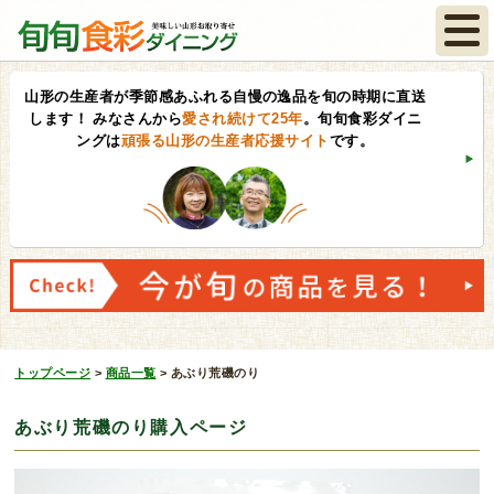
山形の生産者が季節感あふれる自慢の逸品を旬の時期に直送
します！
みなさんから
愛され続けて25年
。旬旬食彩ダイニ
ングは
頑張る山形の生産者応援サイト
です。
トップページ
>
商品一覧
>
あぶり荒磯のり
あぶり荒磯のり購入ページ