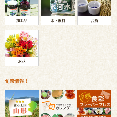
加工品
水・飲料
お酒
お花
旬感情報！