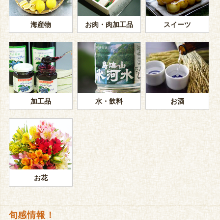
海産物
お肉・肉加工品
スイーツ
加工品
水・飲料
お酒
お花
旬感情報！