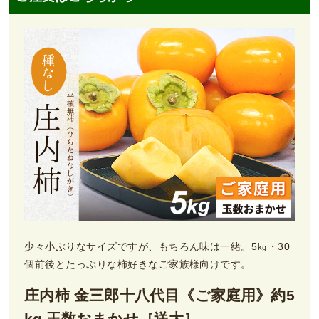
少々小ぶりなサイズですが、もちろん味は一緒。5㎏・30
個前後とたっぷりな柿好きなご家族様向けです。
庄内柿 金三郎十八代目《ご家庭用》約5
kg 玉数おまかせ［送大］