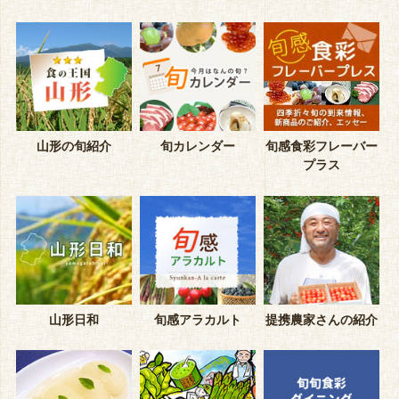
山形の旬紹介
旬カレンダー
旬感食彩フレーバー
プラス
山形日和
旬感アラカルト
提携農家さんの紹介