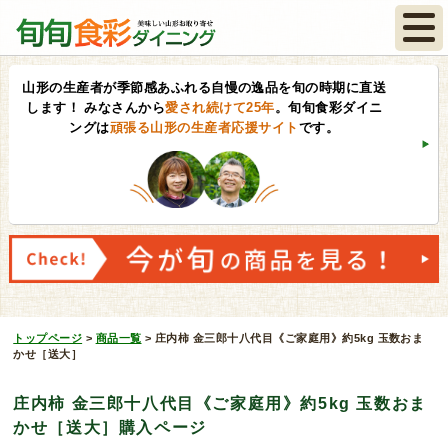
山形の生産者が季節感あふれる自慢の逸品を旬の時期に直送
します！
みなさんから
愛され続けて25年
。旬旬食彩ダイニ
ングは
頑張る山形の生産者応援サイト
です。
トップページ
>
商品一覧
>
庄内柿 金三郎十八代目《ご家庭用》約5kg 玉数おま
かせ［送大］
庄内柿 金三郎十八代目《ご家庭用》約5kg 玉数おま
かせ［送大］購入ページ