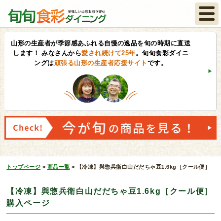
山形の生産者が季節感あふれる自慢の逸品を旬の時期に直送
します！
みなさんから
愛され続けて25年
。旬旬食彩ダイニ
ングは
頑張る山形の生産者応援サイト
です。
トップページ
>
商品一覧
>
【冷凍】與惣兵衛白山だだちゃ豆1.6kg［クール便］
【冷凍】與惣兵衛白山だだちゃ豆1.6kg［クール便］
購入ページ