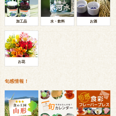
加工品
水・飲料
お酒
お花
旬感情報！