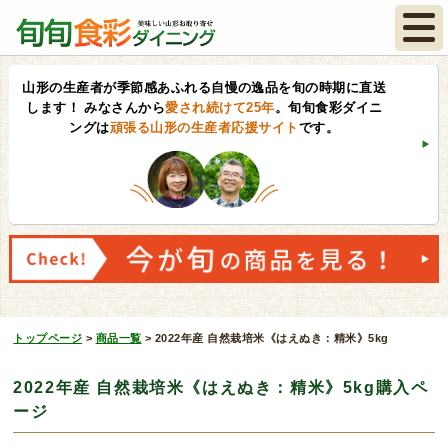
山形の生産者が季節感あふれる自慢の逸品を旬の時期に直送
します！
みなさんから
愛され続けて25年
。旬旬食彩ダイニ
ングは
頑張る山形の生産者応援サイト
です。
トップページ
>
商品一覧
>
2022年産 自然栽培米《はえぬき：精米》5kg
2022年産 自然栽培米《はえぬき：精米》5kg購入ペ
ージ