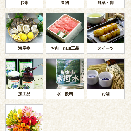
お米
果物
野菜・卵
海産物
お肉・肉加工品
スイーツ
加工品
水・飲料
お酒