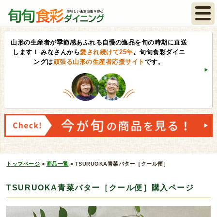
山形の生産者が季節感あふれる自慢の逸品を旬の時期に直送
します！
みなさんから
愛され続けて25年
。旬旬食彩ダイニ
ングは
頑張る山形の生産者応援サイト
です。
トップページ
>
商品一覧
>
TSURUOKA青菜バター［クール便］
TSURUOKA青菜バター［クール便］購入ページ