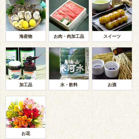
海産物
お肉・肉加工品
スイーツ
加工品
水・飲料
お酒
お花