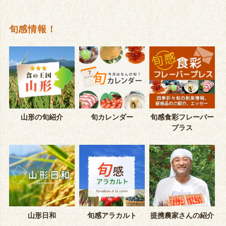
旬感情報！
山形の旬紹介
旬カレンダー
旬感食彩フレーバー
プラス
山形日和
旬感アラカルト
提携農家さんの紹介