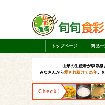
トップページ
商品一
山形の生産者が季節感
みなさんから
愛され続けて25年
。