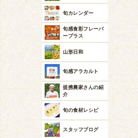
旬カレンダー
旬感食彩フレーバ
ープラス
山形日和
旬感アラカルト
提携農家さんの紹
介
旬の食材レシピ
スタッフブログ