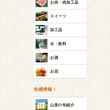
お肉・肉加工品
スイーツ
加工品
水・飲料
お酒
お花
旬感情報！
山形の旬紹介