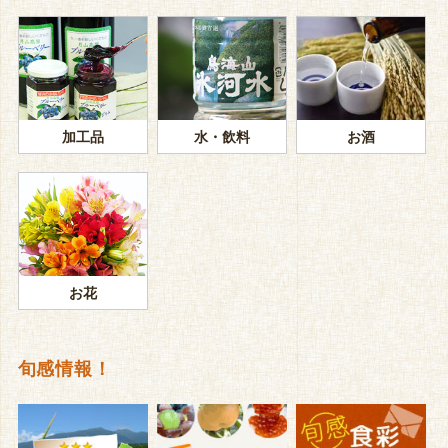
加工品
水・飲料
お酒
お花
旬感情報！