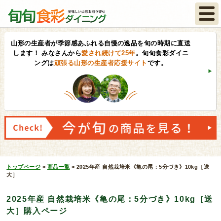
山形の生産者が季節感あふれる自慢の逸品を旬の時期に直送
します！
みなさんから
愛され続けて25年
。旬旬食彩ダイニ
ングは
頑張る山形の生産者応援サイト
です。
トップページ
>
商品一覧
>
2025年産 自然栽培米《亀の尾：5分づき》10kg［送
大］
2025年産 自然栽培米《亀の尾：5分づき》10kg［送
大］購入ページ