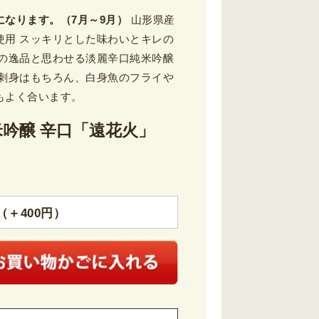
になります。（7月～9月）
山形県産
使用 スッキリとした味わいとキレの
夏の逸品と思わせる淡麗辛口純米吟醸
 刺身はもちろん、白身魚のフライや
もよく合います。
米吟醸 辛口「遠花火」
＋400円）