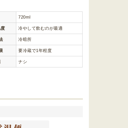
720ml
温度
冷やして飲むのが最適
法
冷暗所
限
要冷蔵で1年程度
箱
ナシ