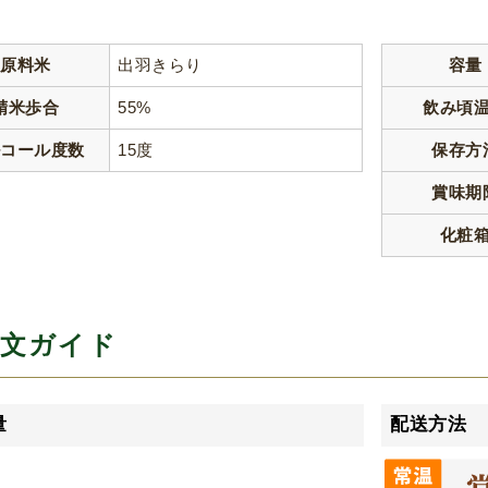
原料米
出羽きらり
容量
精米歩合
55%
飲み頃
ルコール度数
15度
保存方
賞味期
化粧
文ガイド
量
配送方法