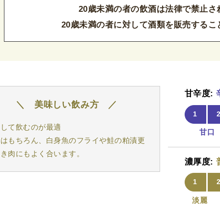
20歳未満の者の飲酒は法律で禁止さ
20歳未満の者に対して酒類を販売するこ
甘辛度:
美味しい飲み方
1
やして飲むのが最適
甘口
身はもちろん、白身魚のフライや鮭の粕漬更
焼き肉にもよく合います。
濃厚度:
1
淡麗