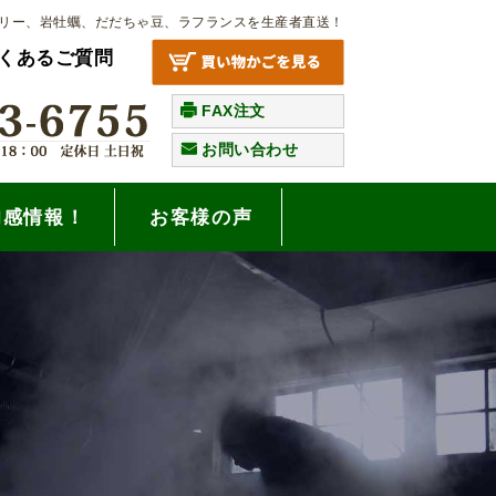
リー、岩牡蠣、だだちゃ豆、ラフランスを生産者直送！
くあるご質問
FAX注文
お問い合わせ
旬感情報！
お客様の声