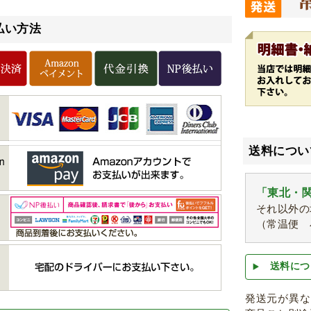
払い方法
送料につい
「東北・関
それ以外の
（常温便 
送料につ
発送元が異