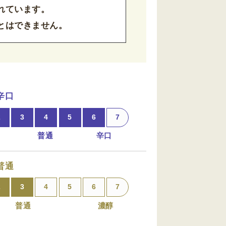
れています。
とはできません。
辛口
2
3
4
5
6
7
普通
辛口
普通
2
3
4
5
6
7
普通
濃醇