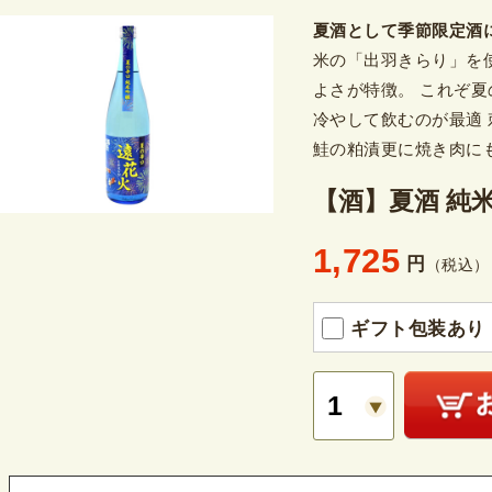
夏酒として季節限定酒
米の「出羽きらり」を
よさが特徴。 これぞ
冷やして飲むのが最適
鮭の粕漬更に焼き肉に
【酒】夏酒 純
1,725
円
（税込）
ギフト包装あり（