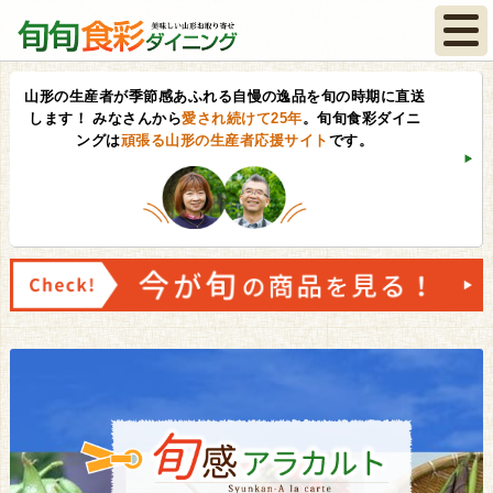
山形の生産者が季節感あふれる自慢の逸品を旬の時期に直送
します！
みなさんから
愛され続けて25年
。旬旬食彩ダイニ
ングは
頑張る山形の生産者応援サイト
です。