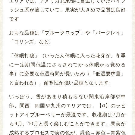
エリアでは、アメリカ北東部に自生していたハイブ
ッシュ系が適していて、果実が大きめで品質は良好
です
おもな品種は「ブルークロップ」や「バークレイ」
「コリンズ」など。
「休眠打破」（いったん休眠に入った花芽が、冬季
に一定期間低温にさらされてから休眠から覚める
事）に必要な低温時間が長いため（「低温要求量」
と言われる）、耐寒性が強い品種となります。
いっぽう、雪があまり積もらない関東沿岸部や中
部、関西、四国や九州のエリアでは、【d】のラビ
ットアイブルーベリーが最適です。収穫期は7月か
ら9月、10月と長く楽しむことができます。果実が
成熟するプロセスで実の色が、緑色→赤色→青紫色