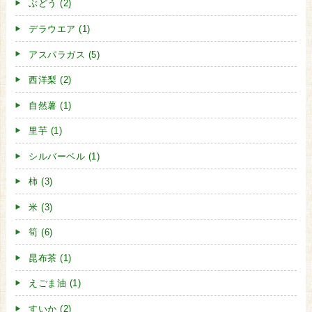
ぶどう (2)
デラウエア (1)
アスパラガス (5)
西洋梨 (2)
自然薯 (1)
里芋 (1)
シルバーベル (1)
柿 (3)
米 (3)
筍 (6)
昆布茶 (1)
えごま油 (1)
すいか (2)