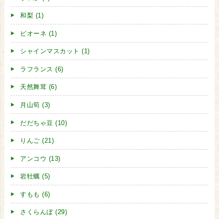
和梨 (1)
ピオーネ (1)
シャインマスカット (1)
ラフランス (6)
天然舞茸 (6)
月山筍 (3)
だだちゃ豆 (10)
りんご (21)
アンコウ (13)
岩牡蠣 (5)
すもも (6)
さくらんぼ (29)