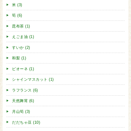
米 (3)
筍 (6)
昆布茶 (1)
えごま油 (1)
すいか (2)
和梨 (1)
ピオーネ (1)
シャインマスカット (1)
ラフランス (6)
天然舞茸 (6)
月山筍 (3)
だだちゃ豆 (10)