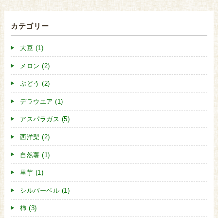
カテゴリー
大豆 (1)
メロン (2)
ぶどう (2)
デラウエア (1)
アスパラガス (5)
西洋梨 (2)
自然薯 (1)
里芋 (1)
シルバーベル (1)
柿 (3)