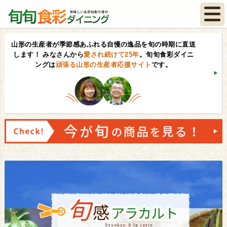
山形の生産者が季節感あふれる自慢の逸品を旬の時期に直送
します！
みなさんから
愛され続けて25年
。旬旬食彩ダイニ
ングは
頑張る山形の生産者応援サイト
です。