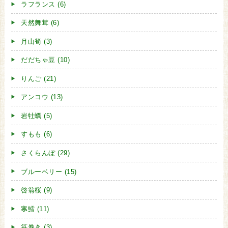
ラフランス (6)
天然舞茸 (6)
月山筍 (3)
だだちゃ豆 (10)
りんご (21)
アンコウ (13)
岩牡蠣 (5)
すもも (6)
さくらんぼ (29)
ブルーベリー (15)
啓翁桜 (9)
寒鱈 (11)
笹巻き (3)