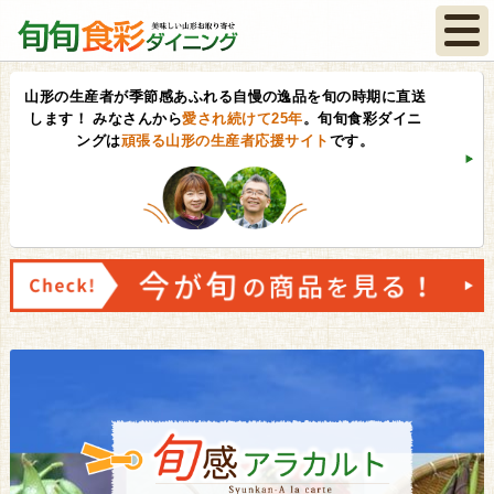
山形の生産者が季節感あふれる自慢の逸品を旬の時期に直送
します！
みなさんから
愛され続けて25年
。旬旬食彩ダイニ
ングは
頑張る山形の生産者応援サイト
です。