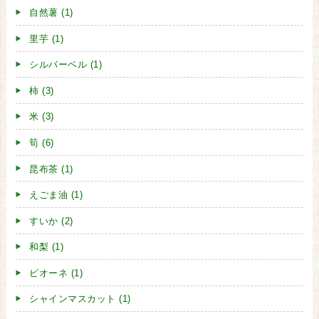
自然薯 (1)
里芋 (1)
シルバーベル (1)
柿 (3)
米 (3)
筍 (6)
昆布茶 (1)
えごま油 (1)
すいか (2)
和梨 (1)
ピオーネ (1)
シャインマスカット (1)