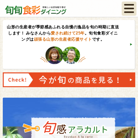
山形の生産者が季節感あふれる自慢の逸品を旬の時期に直送
します！
みなさんから
愛され続けて25年
。旬旬食彩ダイニ
ングは
頑張る山形の生産者応援サイト
です。