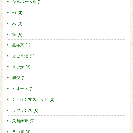
シルバーベル (1)
柿 (3)
米 (3)
筍 (6)
昆布茶 (1)
えごま油 (1)
すいか (2)
和梨 (1)
ピオーネ (1)
シャインマスカット (1)
ラフランス (6)
天然舞茸 (6)
月山筍 (3)