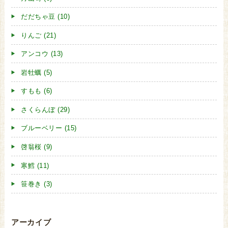
だだちゃ豆 (10)
りんご (21)
アンコウ (13)
岩牡蠣 (5)
すもも (6)
さくらんぼ (29)
ブルーベリー (15)
啓翁桜 (9)
寒鱈 (11)
笹巻き (3)
アーカイブ