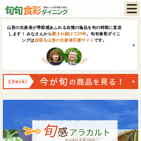
山形の生産者が季節感あふれる自慢の逸品を旬の時期に直送
します！
みなさんから
愛され続けて25年
。旬旬食彩ダイニ
ングは
頑張る山形の生産者応援サイト
です。