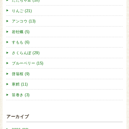
だだちゃ豆 (10)
りんご (21)
アンコウ (13)
岩牡蠣 (5)
すもも (6)
さくらんぼ (29)
ブルーベリー (15)
啓翁桜 (9)
寒鱈 (11)
笹巻き (3)
アーカイブ