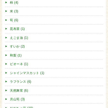
柿 (4)
米 (3)
筍 (6)
昆布茶 (1)
えごま油 (1)
すいか (2)
和梨 (1)
ピオーネ (1)
シャインマスカット (1)
ラフランス (6)
天然舞茸 (6)
月山筍 (3)