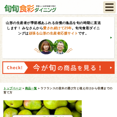
山形の生産者が季節感あふれる自慢の逸品を旬の時期に直送
します！
みなさんから
愛され続けて25年
。旬旬食彩ダイニ
ングは
頑張る山形の生産者応援サイト
です。
トップページ
>
商品一覧
>
ラフランスの苗木の選び方と植え付けから収穫までの
育て方