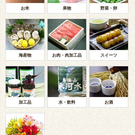
お米
果物
野菜・卵
海産物
お肉・肉加工品
スイーツ
加工品
水・飲料
お酒