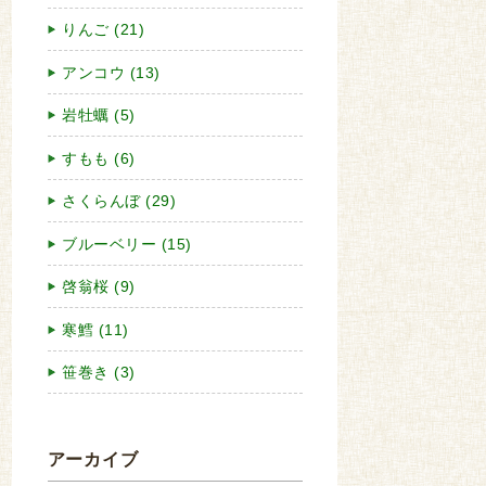
りんご (21)
アンコウ (13)
岩牡蠣 (5)
すもも (6)
さくらんぼ (29)
ブルーベリー (15)
啓翁桜 (9)
寒鱈 (11)
笹巻き (3)
アーカイブ