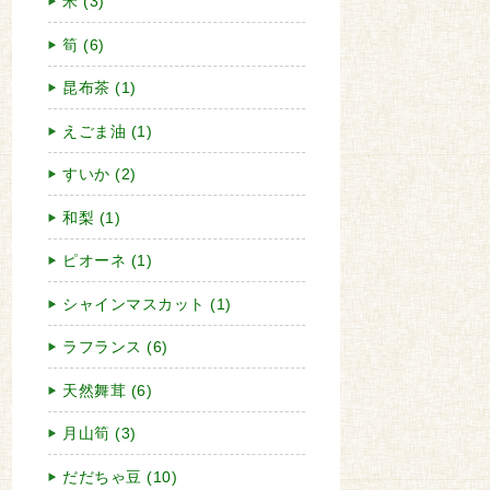
米 (3)
筍 (6)
昆布茶 (1)
えごま油 (1)
すいか (2)
和梨 (1)
ピオーネ (1)
シャインマスカット (1)
ラフランス (6)
天然舞茸 (6)
月山筍 (3)
だだちゃ豆 (10)