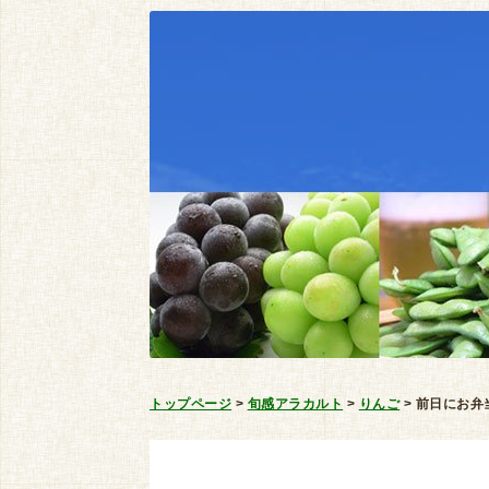
トップページ
>
旬感アラカルト
>
りんご
>
前日にお弁