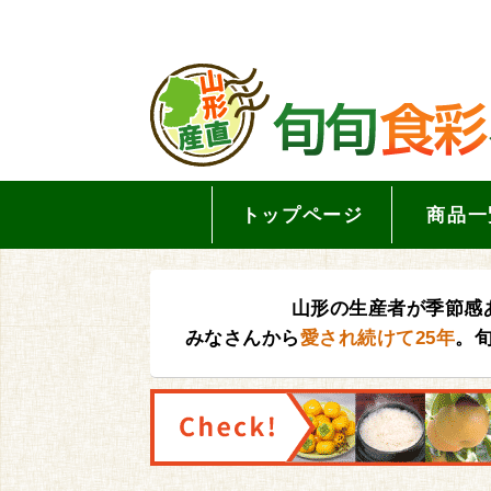
トップページ
商品一
山形の生産者が季節感
みなさんから
愛され続けて25年
。