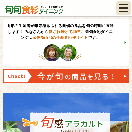
山形の生産者が季節感あふれる自慢の逸品を旬の時期に直送
します！
みなさんから
愛され続けて25年
。旬旬食彩ダイニ
ングは
頑張る山形の生産者応援サイト
です。