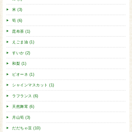
米 (3)
筍 (6)
昆布茶 (1)
えごま油 (1)
すいか (2)
和梨 (1)
ピオーネ (1)
シャインマスカット (1)
ラフランス (6)
天然舞茸 (6)
月山筍 (3)
だだちゃ豆 (10)