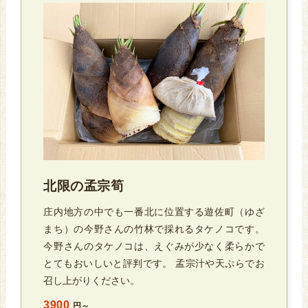
北限の孟宗筍
庄内地方の中でも一番北に位置する遊佐町（ゆざ
まち）の今野さんの竹林で採れるタケノコです。
今野さんのタケノコは、えぐみが少なく柔らかで
とてもおいしいと評判です。 孟宗汁や天ぷらでお
召し上がりください。
3900
円～