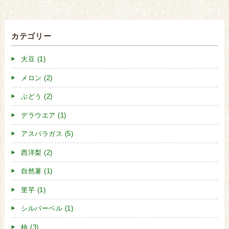
カテゴリー
大豆 (1)
メロン (2)
ぶどう (2)
デラウエア (1)
アスパラガス (5)
西洋梨 (2)
自然薯 (1)
里芋 (1)
シルバーベル (1)
柿 (3)