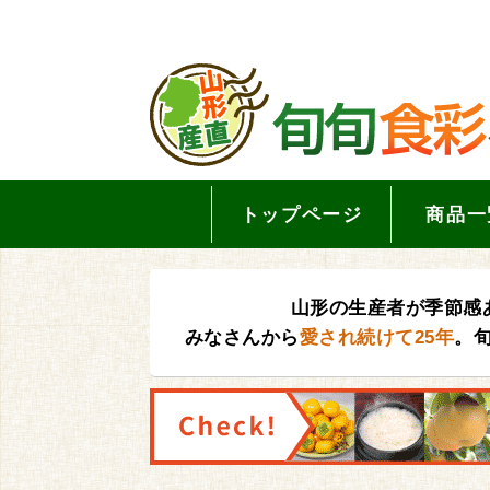
トップページ
商品一
山形の生産者が季節感
みなさんから
愛され続けて25年
。