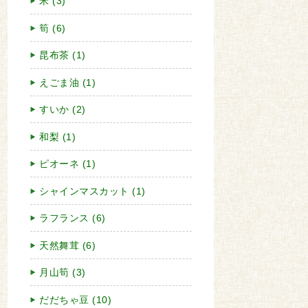
米 (3)
筍 (6)
昆布茶 (1)
えごま油 (1)
すいか (2)
和梨 (1)
ピオーネ (1)
シャインマスカット (1)
ラフランス (6)
天然舞茸 (6)
月山筍 (3)
だだちゃ豆 (10)