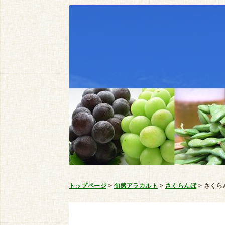
トップページ
>
旬感アラカルト
>
さくらんぼ
>
さくら