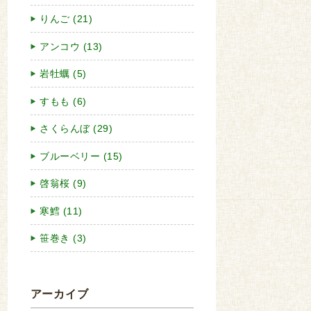
りんご (21)
アンコウ (13)
岩牡蠣 (5)
すもも (6)
さくらんぼ (29)
ブルーベリー (15)
啓翁桜 (9)
寒鱈 (11)
笹巻き (3)
アーカイブ