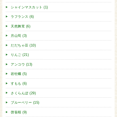
シャインマスカット (1)
ラフランス (6)
天然舞茸 (6)
月山筍 (3)
だだちゃ豆 (10)
りんご (21)
アンコウ (13)
岩牡蠣 (5)
すもも (6)
さくらんぼ (29)
ブルーベリー (15)
啓翁桜 (9)