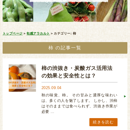
トップページ
>
旬感アラカルト
>
カテゴリー:
柿
柿
の記事一覧
柿の渋抜き・炭酸ガス活用法
の効果と安全性とは？
2025.09.04
秋の味覚、柿。 その甘みと濃厚な味わい
は、多くの人を魅了します。 しかし、渋柿
はそのままでは食べられず、渋抜き作業が
必要 …
続きを読む