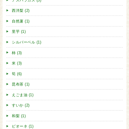
アスパラガス (5)
西洋梨 (2)
自然薯 (1)
里芋 (1)
シルバーベル (1)
柿 (3)
米 (3)
筍 (6)
昆布茶 (1)
えごま油 (1)
すいか (2)
和梨 (1)
ピオーネ (1)