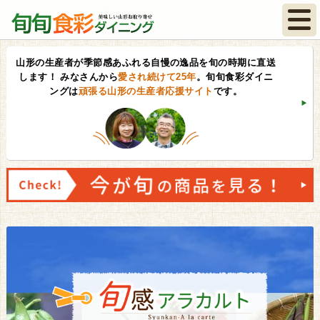
山形の生産者が季節感あふれる自慢の逸品を旬の時期に直送
します！
みなさんから
愛され続けて25年
。旬旬食彩ダイニ
ングは
頑張る山形の生産者応援サイト
です。