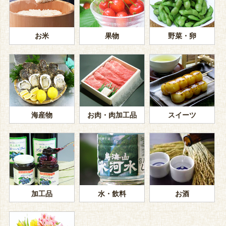
お米
果物
野菜・卵
海産物
お肉・肉加工品
スイーツ
加工品
水・飲料
お酒