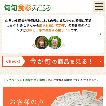
山形の生産者が季節感あふれる自慢の逸品を旬の時期に直送
します！
みなさんから
愛され続けて25年
。旬旬食彩ダイニ
ングは
頑張る山形の生産者応援サイト
です。
トップページ
>
お客様の声
>
寒鱈
>
色んな食感を堪能させていただきました。