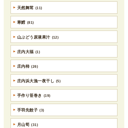
天然舞茸
(11)
寒鱈
(81)
山ぶどう原液果汁
(12)
庄内大福
(1)
庄内柿
(26)
庄内浜大漁一夜干し
(5)
手作り笹巻き
(19)
手羽先餃子
(3)
月山筍
(31)