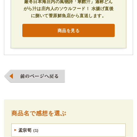
厳冬日本海庄内の風物詩「寒鱈汁」通称どん
がら汁は庄内人のソウルフード！ 水揚げ直後
に捌いて菅原鮮魚店から直送します。
商品を見る
商品名で感想を選ぶ
孟宗筍
(1)