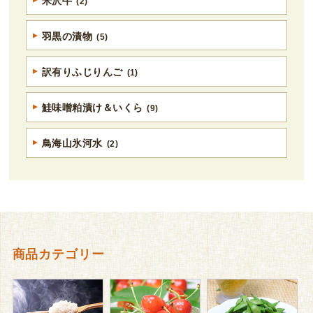
米沢牛
(2)
羽黒の漬物
(5)
訳有りふじりんご
(1)
鮭味噌粕漬け＆いくら
(9)
鳥海山氷河水
(2)
商品カテゴリー