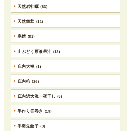
天然岩牡蠣
(83)
天然舞茸
(11)
寒鱈
(81)
山ぶどう原液果汁
(12)
庄内大福
(1)
庄内柿
(26)
庄内浜大漁一夜干し
(5)
手作り笹巻き
(19)
手羽先餃子
(3)