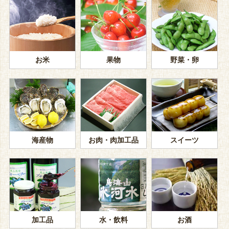
お米
果物
野菜・卵
海産物
お肉・肉加工品
スイーツ
加工品
水・飲料
お酒