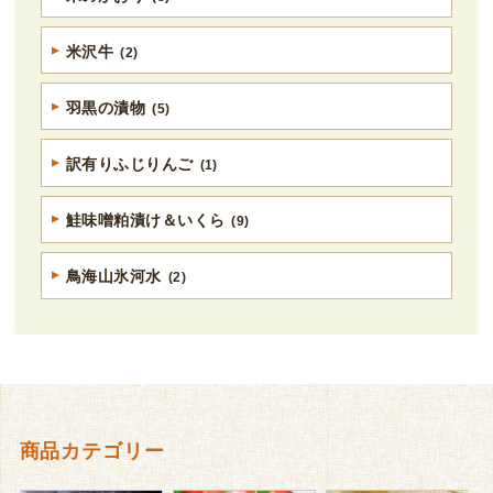
米沢牛
(2)
羽黒の漬物
(5)
訳有りふじりんご
(1)
鮭味噌粕漬け＆いくら
(9)
鳥海山氷河水
(2)
商品カテゴリー