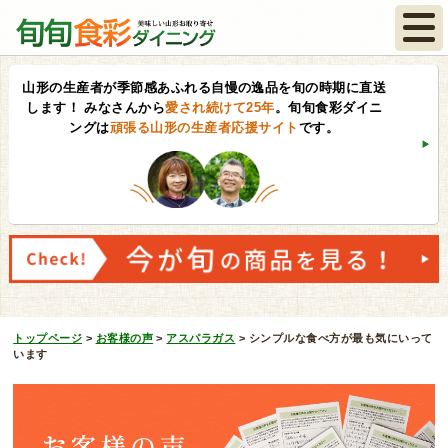
山形の生産者が季節感あふれる自慢の逸品を旬の時期に直送
します！
みなさんから
愛され続けて25年
。旬旬食彩ダイニ
ングは
頑張る山形の生産者応援サイト
です。
トップページ
>
お客様の声
>
アスパラガス
>
シンプルな食べ方が最も気にいって
います