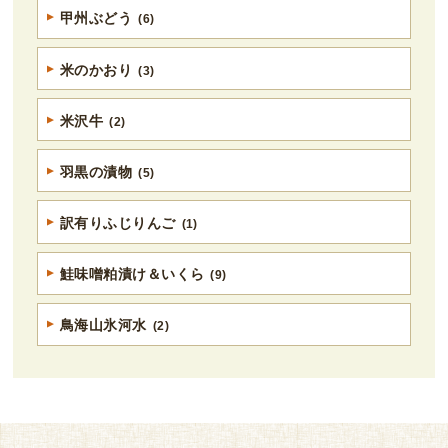
甲州ぶどう
(6)
米のかおり
(3)
米沢牛
(2)
羽黒の漬物
(5)
訳有りふじりんご
(1)
鮭味噌粕漬け＆いくら
(9)
鳥海山氷河水
(2)