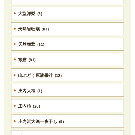
大型洋梨
(5)
天然岩牡蠣
(83)
天然舞茸
(11)
寒鱈
(81)
山ぶどう原液果汁
(12)
庄内大福
(1)
庄内柿
(26)
庄内浜大漁一夜干し
(5)