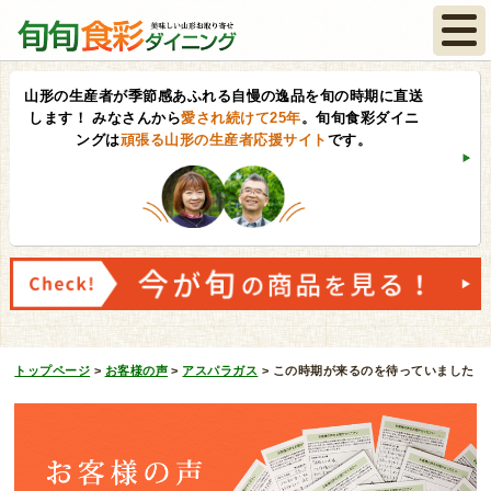
山形の生産者が季節感あふれる自慢の逸品を旬の時期に直送
します！
みなさんから
愛され続けて25年
。旬旬食彩ダイニ
ングは
頑張る山形の生産者応援サイト
です。
トップページ
>
お客様の声
>
アスパラガス
>
この時期が来るのを待っていました