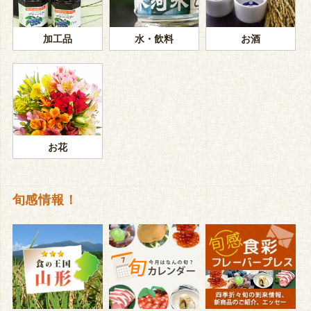
加工品
水・飲料
お酒
お花
旬感情報！