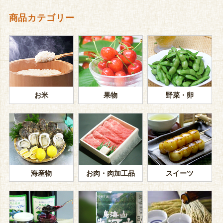
商品カテゴリー
お米
果物
野菜・卵
海産物
お肉・肉加工品
スイーツ