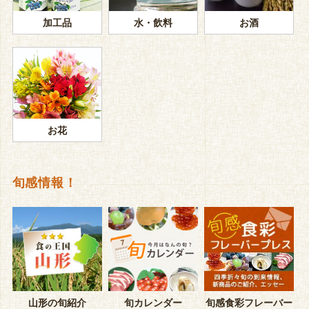
加工品
水・飲料
お酒
お花
旬感情報！
山形の旬紹介
旬カレンダー
旬感食彩フレーバー