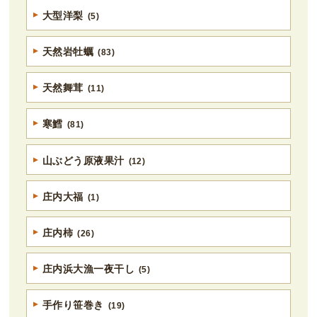
大型洋梨
(5)
天然岩牡蠣
(83)
天然舞茸
(11)
寒鱈
(81)
山ぶどう原液果汁
(12)
庄内大福
(1)
庄内柿
(26)
庄内浜大漁一夜干し
(5)
手作り笹巻き
(19)