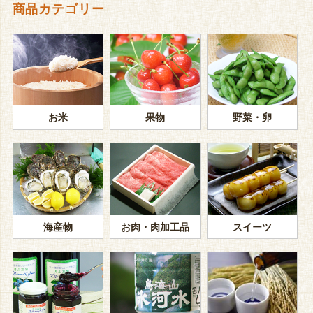
商品カテゴリー
お米
果物
野菜・卵
海産物
お肉・肉加工品
スイーツ