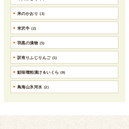
米のかおり
(3)
米沢牛
(2)
羽黒の漬物
(5)
訳有りふじりんご
(1)
鮭味噌粕漬け＆いくら
(9)
鳥海山氷河水
(2)