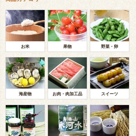
お米
果物
野菜・卵
海産物
お肉・肉加工品
スイーツ