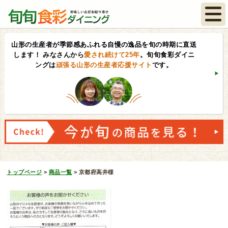
山形の生産者が季節感あふれる自慢の逸品を旬の時期に直送
します！
みなさんから
愛され続けて25年
。旬旬食彩ダイニ
ングは
頑張る山形の生産者応援サイト
です。
トップページ
>
商品一覧
>
京都府高井様