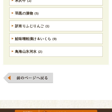
米沢牛
(2)
羽黒の漬物
(5)
訳有りふじりんご
(1)
鮭味噌粕漬け＆いくら
(9)
鳥海山氷河水
(2)