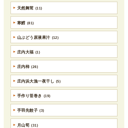
天然舞茸
(11)
寒鱈
(81)
山ぶどう原液果汁
(12)
庄内大福
(1)
庄内柿
(26)
庄内浜大漁一夜干し
(5)
手作り笹巻き
(19)
手羽先餃子
(3)
月山筍
(31)