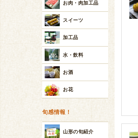
お肉・肉加工品
スイーツ
加工品
水・飲料
お酒
お花
旬感情報！
山形の旬紹介