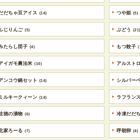
だだちゃ豆アイス
つや姫
(14)
(5)
ふじりんご
ぶどう
(5)
(21
みたらし団子
もつ餃子
(4)
(
アイガモ農法米
アルスト
(10)
アンコウ鍋セット
シルバー
(14)
ミルキークィーン
ラフラン
(14)
佐徳の漬物
冷凍だだ
(6)
北家ろーる
呼朝卵
(7)
(4)