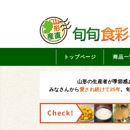
トップページ
商品一
山形の生産者が季節感
みなさんから
愛され続けて25年
。