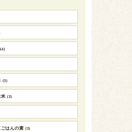
)
14)
米
(3)
ぶ米
(3)
豆ごはんの素
(3)