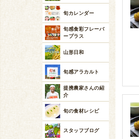
旬カレンダー
旬感食彩フレーバ
ープラス
山形日和
旬感アラカルト
提携農家さんの紹
介
旬の食材レシピ
スタッフブログ