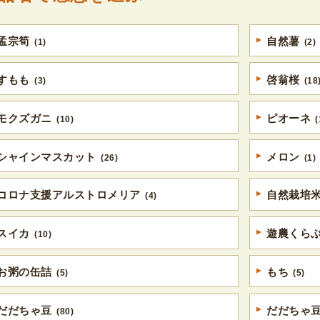
孟宗筍
自然薯
(1)
(2)
すもも
啓翁桜
(3)
(18
モクズガニ
ピオーネ
(10)
(
シャインマスカット
メロン
(26)
(1)
コロナ支援アルストロメリア
自然栽培
(4)
スイカ
遊農くら
(10)
お粥の缶詰
もち
(5)
(5)
だだちゃ豆
だだちゃ
(80)