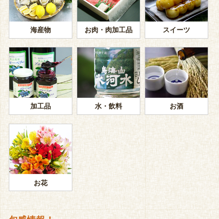
海産物
お肉・肉加工品
スイーツ
加工品
水・飲料
お酒
お花