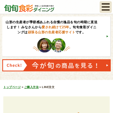
山形の生産者が季節感あふれる自慢の逸品を旬の時期に直送
します！
みなさんから
愛され続けて25年
。旬旬食彩ダイニ
ングは
頑張る山形の生産者応援サイト
です。
トップページ
>
ご購入方法
>
LINE注文