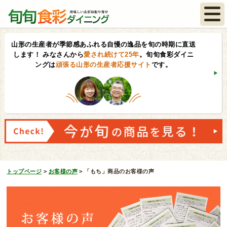
山形の生産者が季節感あふれる自慢の逸品を旬の時期に直送
します！
みなさんから
愛され続けて25年
。旬旬食彩ダイニ
ングは
頑張る山形の生産者応援サイト
です。
トップページ
>
お客様の声
>
「もち」商品のお客様の声