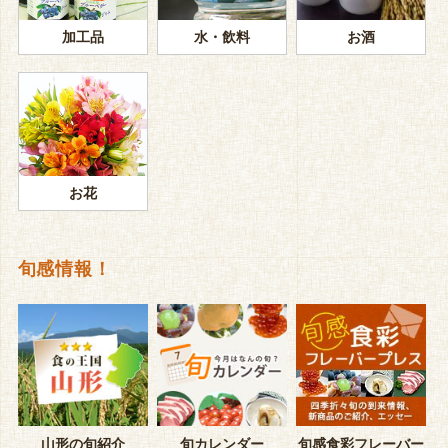
加工品
水・飲料
お酒
お花
旬感情報！
山形の旬紹介
旬カレンダー
旬感食彩フレーバー