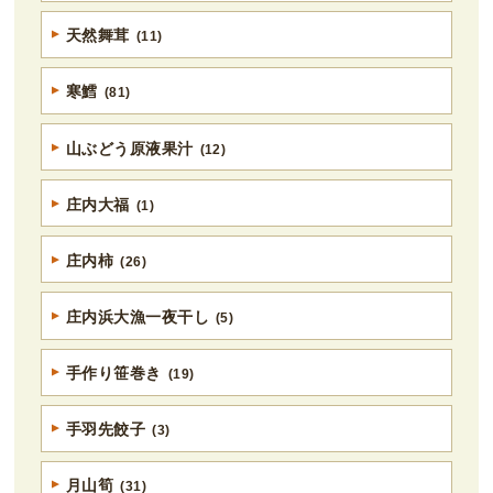
天然舞茸
(11)
寒鱈
(81)
山ぶどう原液果汁
(12)
庄内大福
(1)
庄内柿
(26)
庄内浜大漁一夜干し
(5)
手作り笹巻き
(19)
手羽先餃子
(3)
月山筍
(31)