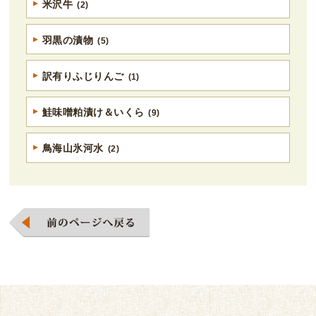
米沢牛
(2)
羽黒の漬物
(5)
訳有りふじりんご
(1)
鮭味噌粕漬け＆いくら
(9)
鳥海山氷河水
(2)