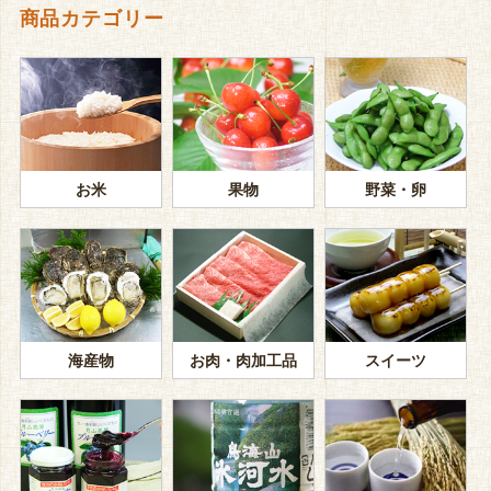
商品カテゴリー
お米
果物
野菜・卵
海産物
お肉・肉加工品
スイーツ