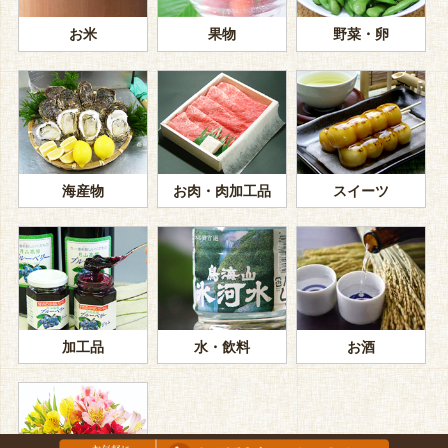
お米
果物
野菜・卵
海産物
お肉・肉加工品
スイーツ
加工品
水・飲料
お酒