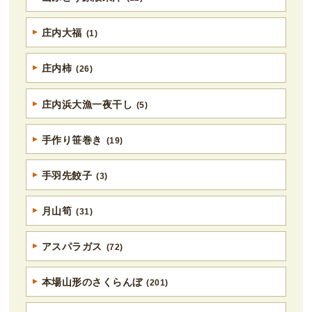
庄内大福
(1)
庄内柿
(26)
庄内浜大漁一夜干し
(5)
手作り笹巻き
(19)
手羽先餃子
(3)
月山筍
(31)
アスパラガス
(72)
本場山形のさくらんぼ
(201)