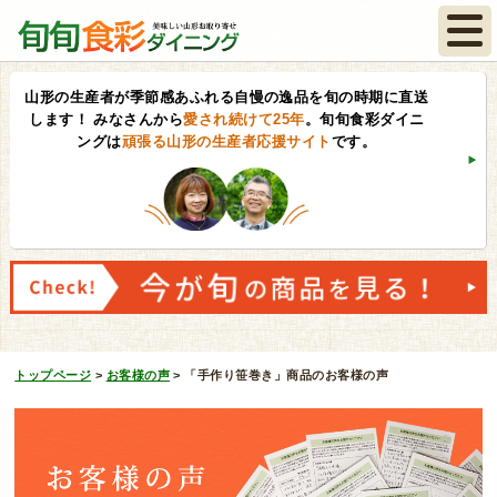
山形の生産者が季節感あふれる自慢の逸品を旬の時期に直送
します！
みなさんから
愛され続けて25年
。旬旬食彩ダイニ
ングは
頑張る山形の生産者応援サイト
です。
トップページ
>
お客様の声
>
「手作り笹巻き」商品のお客様の声