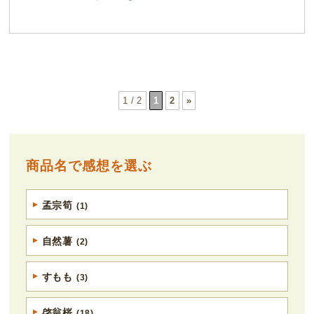
1 / 2
1
2
»
商品名で感想を選ぶ
孟宗筍
(1)
自然薯
(2)
すもも
(3)
啓翁桜
(18)