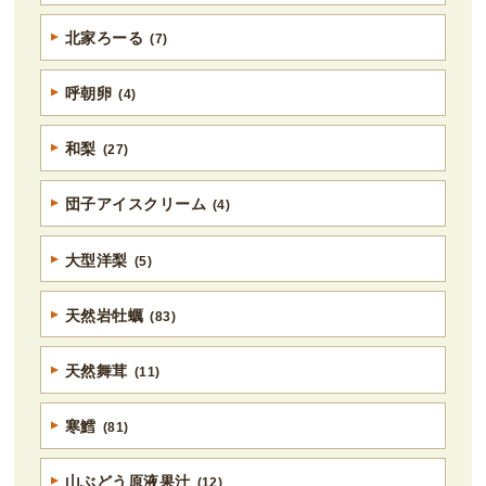
北家ろーる
(7)
呼朝卵
(4)
和梨
(27)
団子アイスクリーム
(4)
大型洋梨
(5)
天然岩牡蠣
(83)
天然舞茸
(11)
寒鱈
(81)
山ぶどう原液果汁
(12)