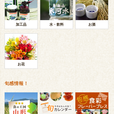
加工品
水・飲料
お酒
お花
旬感情報！