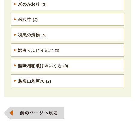
米のかおり
(3)
米沢牛
(2)
羽黒の漬物
(5)
訳有りふじりんご
(1)
鮭味噌粕漬け＆いくら
(9)
鳥海山氷河水
(2)