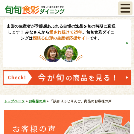
山形の生産者が季節感あふれる自慢の逸品を旬の時期に直送
します！
みなさんから
愛され続けて25年
。旬旬食彩ダイニ
ングは
頑張る山形の生産者応援サイト
です。
トップページ
>
お客様の声
>
「訳有りふじりんご」商品のお客様の声