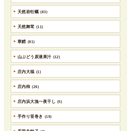
天然岩牡蠣
(83)
天然舞茸
(11)
寒鱈
(81)
山ぶどう原液果汁
(12)
庄内大福
(1)
庄内柿
(26)
庄内浜大漁一夜干し
(5)
手作り笹巻き
(19)