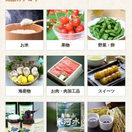
お米
果物
野菜・卵
海産物
お肉・肉加工品
スイーツ