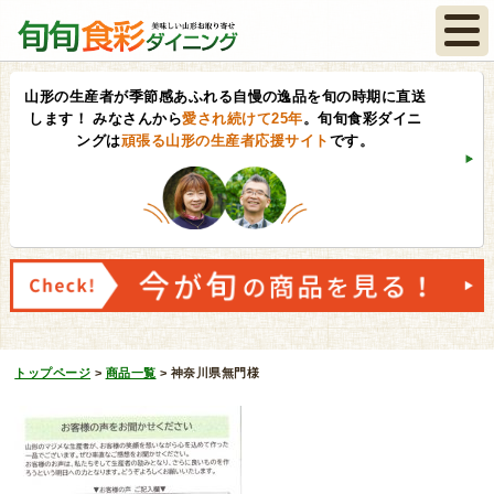
山形の生産者が季節感あふれる自慢の逸品を旬の時期に直送
します！
みなさんから
愛され続けて25年
。旬旬食彩ダイニ
ングは
頑張る山形の生産者応援サイト
です。
トップページ
>
商品一覧
>
神奈川県無門様