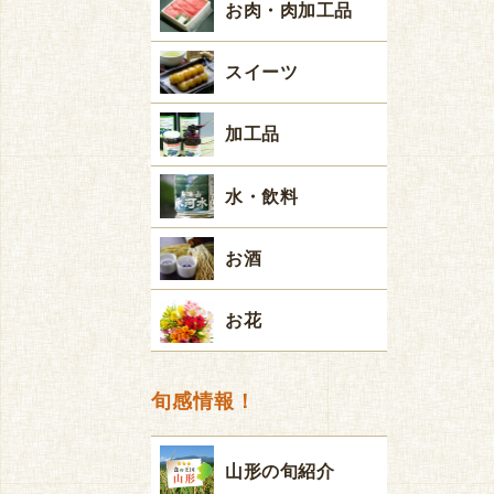
お肉・肉加工品
スイーツ
加工品
水・飲料
お酒
お花
旬感情報！
山形の旬紹介