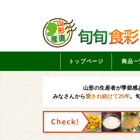
トップページ
商品一
山形の生産者が季節感
みなさんから
愛され続けて25年
。