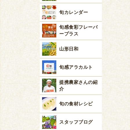
旬カレンダー
旬感食彩フレーバ
ープラス
山形日和
旬感アラカルト
提携農家さんの紹
介
旬の食材レシピ
スタッフブログ