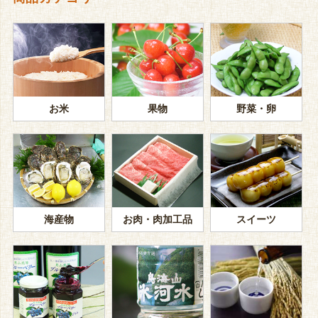
お米
果物
野菜・卵
海産物
お肉・肉加工品
スイーツ