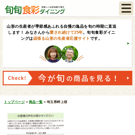
山形の生産者が季節感あふれる自慢の逸品を旬の時期に直送
します！
みなさんから
愛され続けて25年
。旬旬食彩ダイニ
ングは
頑張る山形の生産者応援サイト
です。
トップページ
>
商品一覧
>
埼玉県畔上様