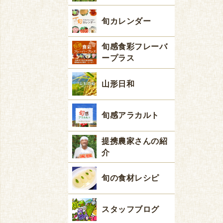
旬カレンダー
旬感食彩フレーバ
ープラス
山形日和
旬感アラカルト
提携農家さんの紹
介
旬の食材レシピ
スタッフブログ