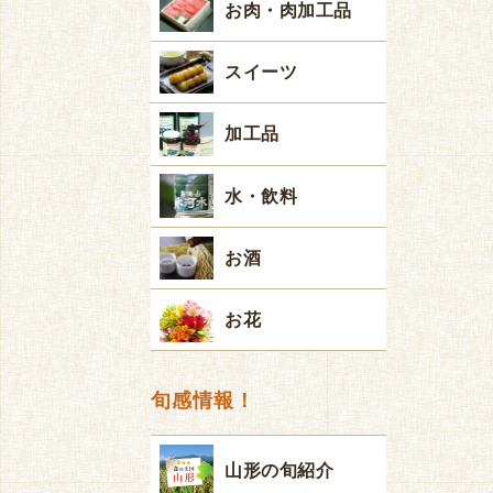
お肉・肉加工品
スイーツ
加工品
水・飲料
お酒
お花
旬感情報！
山形の旬紹介