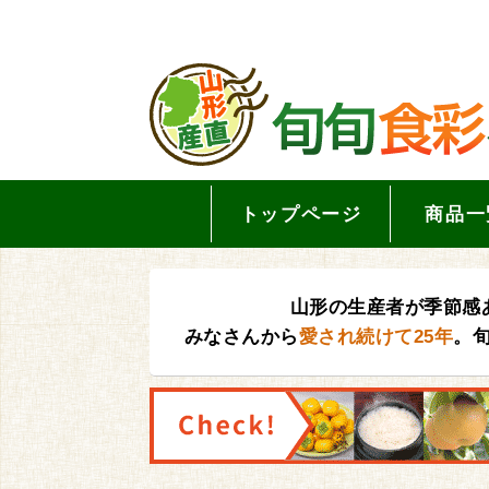
トップページ
商品一
山形の生産者が季節感
みなさんから
愛され続けて25年
。