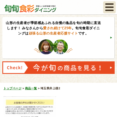
山形の生産者が季節感あふれる自慢の逸品を旬の時期に直送
します！
みなさんから
愛され続けて25年
。旬旬食彩ダイニ
ングは
頑張る山形の生産者応援サイト
です。
トップページ
>
商品一覧
>
埼玉県井上様2