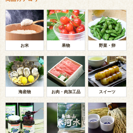
お米
果物
野菜・卵
海産物
お肉・肉加工品
スイーツ