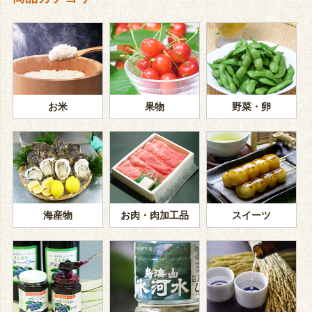
お米
果物
野菜・卵
海産物
お肉・肉加工品
スイーツ