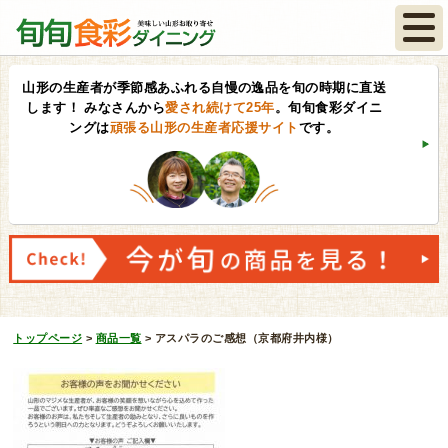
山形の生産者が季節感あふれる自慢の逸品を旬の時期に直送
します！
みなさんから
愛され続けて25年
。旬旬食彩ダイニ
ングは
頑張る山形の生産者応援サイト
です。
トップページ
>
商品一覧
>
アスパラのご感想（京都府井内様）