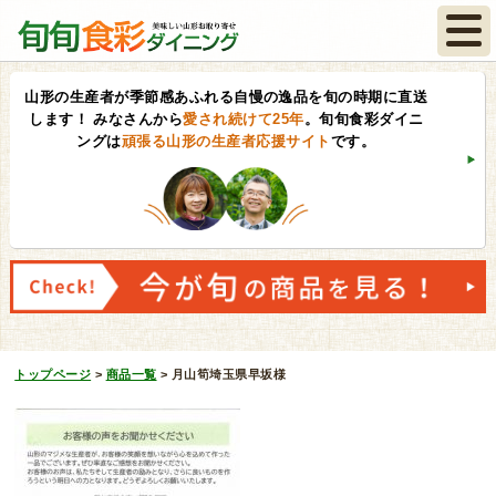
山形の生産者が季節感あふれる自慢の逸品を旬の時期に直送
します！
みなさんから
愛され続けて25年
。旬旬食彩ダイニ
ングは
頑張る山形の生産者応援サイト
です。
トップページ
>
商品一覧
>
月山筍埼玉県早坂様