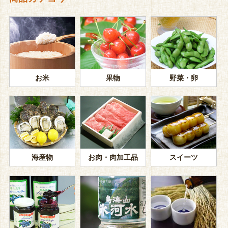
お米
果物
野菜・卵
海産物
お肉・肉加工品
スイーツ