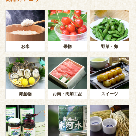
お米
果物
野菜・卵
海産物
お肉・肉加工品
スイーツ