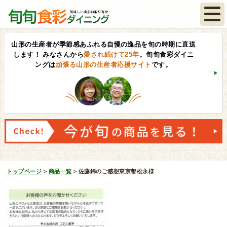
山形の生産者が季節感あふれる自慢の逸品を旬の時期に直送
します！
みなさんから
愛され続けて25年
。旬旬食彩ダイニ
ングは
頑張る山形の生産者応援サイト
です。
トップページ
>
商品一覧
>
佐藤錦のご感想東京都松永様