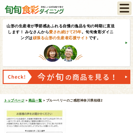
山形の生産者が季節感あふれる自慢の逸品を旬の時期に直送
します！
みなさんから
愛され続けて25年
。旬旬食彩ダイニ
ングは
頑張る山形の生産者応援サイト
です。
トップページ
>
商品一覧
>
ブルーベリーのご感想神奈川県桂様2