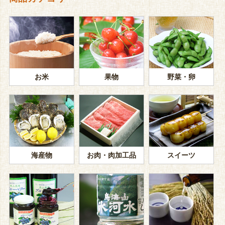
お米
果物
野菜・卵
海産物
お肉・肉加工品
スイーツ