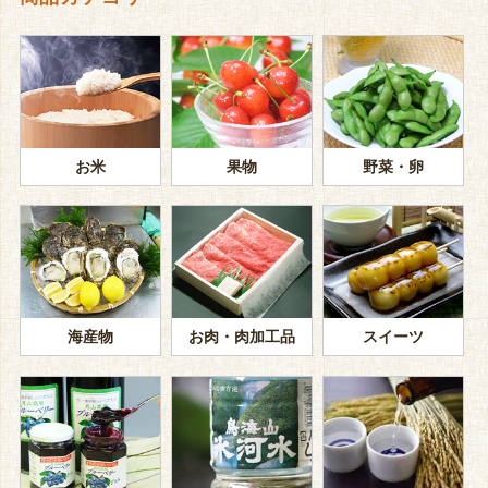
お米
果物
野菜・卵
海産物
お肉・肉加工品
スイーツ