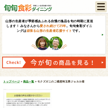
山形の生産者が季節感あふれる自慢の逸品を旬の時期に直送
します！
みなさんから
愛され続けて25年
。旬旬食彩ダイニ
ングは
頑張る山形の生産者応援サイト
です。
トップページ
>
商品一覧
>
モクズガニのご感想埼玉県ジョカカ様