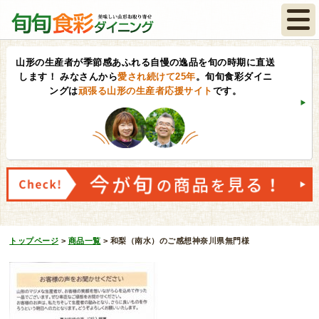
山形の生産者が季節感あふれる自慢の逸品を旬の時期に直送
します！
みなさんから
愛され続けて25年
。旬旬食彩ダイニ
ングは
頑張る山形の生産者応援サイト
です。
トップページ
>
商品一覧
>
和梨（南水）のご感想神奈川県無門様