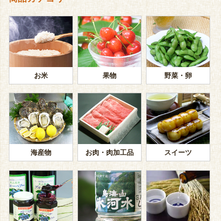
お米
果物
野菜・卵
海産物
お肉・肉加工品
スイーツ