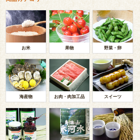
お米
果物
野菜・卵
海産物
お肉・肉加工品
スイーツ