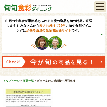
山形の生産者が季節感あふれる自慢の逸品を旬の時期に直送
します！
みなさんから
愛され続けて25年
。旬旬食彩ダイニ
ングは
頑張る山形の生産者応援サイト
です。
トップページ
>
商品一覧
>
ピオーネのご感想栃木県羽鳥様