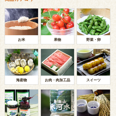
お米
果物
野菜・卵
海産物
お肉・肉加工品
スイーツ