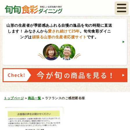
山形の生産者が季節感あふれる自慢の逸品を旬の時期に直送
します！
みなさんから
愛され続けて25年
。旬旬食彩ダイニ
ングは
頑張る山形の生産者応援サイト
です。
トップページ
>
商品一覧
>
ラフランスのご感想匿名様