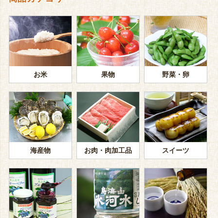
お米
果物
野菜・卵
海産物
お肉・肉加工品
スイーツ