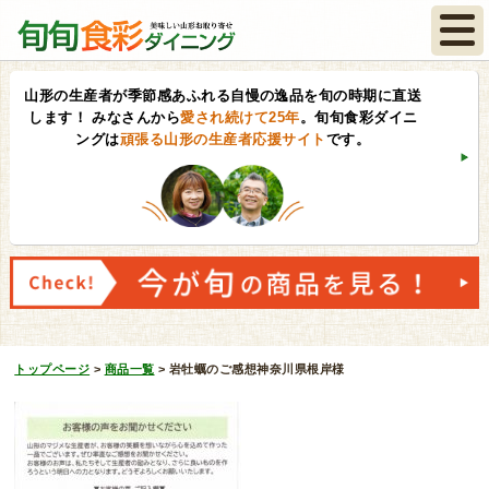
山形の生産者が季節感あふれる自慢の逸品を旬の時期に直送
します！
みなさんから
愛され続けて25年
。旬旬食彩ダイニ
ングは
頑張る山形の生産者応援サイト
です。
トップページ
>
商品一覧
>
岩牡蠣のご感想神奈川県根岸様