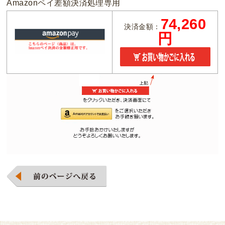
Amazonペイ差額決済処理専用
74,260
決済金額：
円