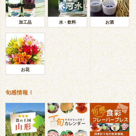
加工品
水・飲料
お酒
お花
旬感情報！