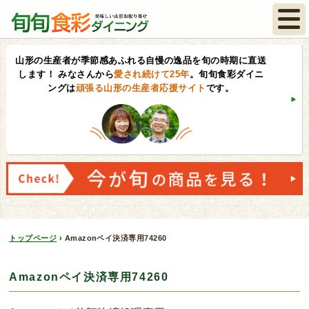
山形の生産者が季節感あふれる自慢の逸品を旬の時期に直送
します！
みなさんから
愛され続けて25年
。旬旬食彩ダイニ
ングは
頑張る山形の生産者応援サイト
です。
トップページ
›
Amazonペイ決済専用74260
Amazonペイ決済専用74260