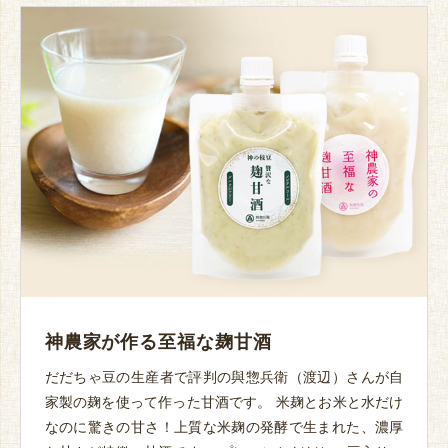
神農家が作る至福な麹甘酒
だだちゃ豆の生産者で評判の與惣兵衛（渡辺）さんが自
家製の麹を使って作った甘酒です。 米麹とお米と水だけ
なのに驚きの甘さ！上質な米麹の発酵で生まれた、濃厚