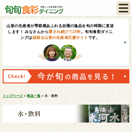
山形の生産者が季節感あふれる自慢の逸品を旬の時期に直送
します！
みなさんから
愛され続けて25年
。旬旬食彩ダイニ
ングは
頑張る山形の生産者応援サイト
です。
トップページ
>
商品一覧
>
水・飲料