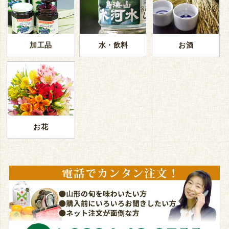
加工品
水・飲料
お酒
お花