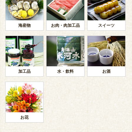
海産物
お肉・肉加工品
スイーツ
加工品
水・飲料
お酒
お花