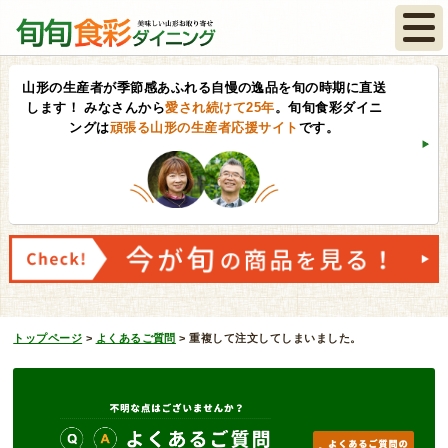
山形の生産者が季節感あふれる自慢の逸品を旬の時期に直送
します！
みなさんから
愛され続けて25年
。旬旬食彩ダイニ
ングは
頑張る山形の生産者応援サイト
です。
トップページ
>
よくあるご質問
>
重複して注文してしまいました。