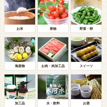
お米
果物
野菜・卵
海産物
お肉・肉加工品
スイーツ
加工品
水・飲料
お酒