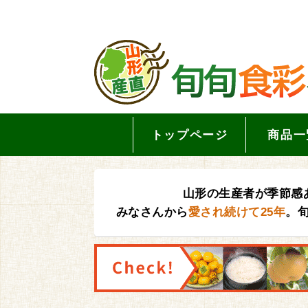
トップページ
商品一
山形の生産者が季節感
みなさんから
愛され続けて25年
。