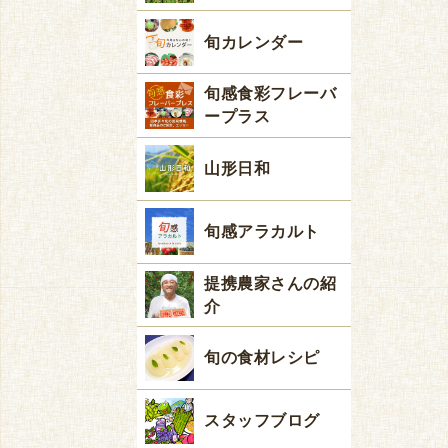
旬カレンダー
旬感食彩フレーバ
ープラス
山形日和
旬感アラカルト
提携農家さんの紹
介
旬の食材レシピ
スタッフブログ