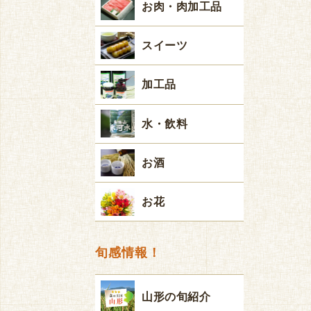
お肉・肉加工品
スイーツ
加工品
水・飲料
お酒
お花
旬感情報！
山形の旬紹介